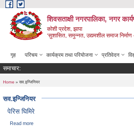
Skip to main content
शिवसताक्षी नगरपालिका, नगर कार्य
कोशी प्रदेश, झापा
‘सुशासित, समुन्‍नत, उद्यमशील समाज निर्माण
गृह
परिचय
कार्यक्रम तथा परियोजना
प्रतिवेदन
वि
समाचार:
You are here
Home
» सव.इन्जिनियर
सव.इन्जिनियर
पेरिस घिमिरे
Read more
about पेरिस घिमिरे