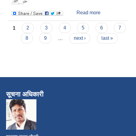
Read more
about चालु आ व
२०८२/०८३ को
Pages
भुक्तानी तथा खाता
1
2
3
4
5
6
7
बन्द सम्बन्धमा ।
8
9
…
next ›
last »
सूचना अधिकारी