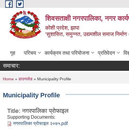
Skip to main content
शिवसताक्षी नगरपालिका, नगर कार्य
कोशी प्रदेश, झापा
‘सुशासित, समुन्‍नत, उद्यमशील समाज निर्माण
गृह
परिचय
कार्यक्रम तथा परियोजना
प्रतिवेदन
वि
समाचार:
You are here
Home
»
डाउनलाेड
» Municipality Profile
Municipality Profile
Title:
नगरपालिका प्राेफाइल
Supporting Documents:
नगरपालिका प्रोफाइल २०७५.pdf