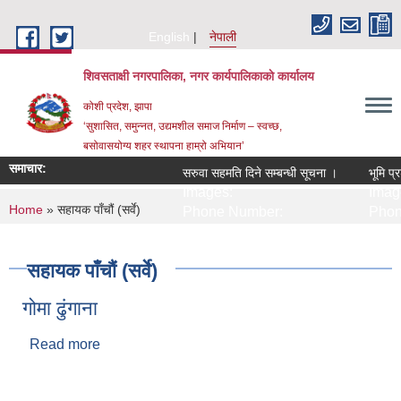
Skip to main content
English
नेपाली
शिवसताक्षी नगरपालिका, नगर कार्यपालिकाकाे कार्यालय
कोशी प्रदेश, झापा
‘सुशासित, समुन्‍नत, उद्यमशील समाज निर्माण – स्वच्छ,
बसोवासयोग्य शहर स्थापना हाम्रो अभियान’
समाचार:
सरुवा सहमति दिने सम्बन्धी सूचना ।
भूमि प्र
Images:
Image
You are here
Home
» सहायक पाँचौं (सर्वे)
Phone Number:
Phon
सहायक पाँचौं (सर्वे)
गोमा ढुंगाना
Read more
about गोमा ढुंगाना