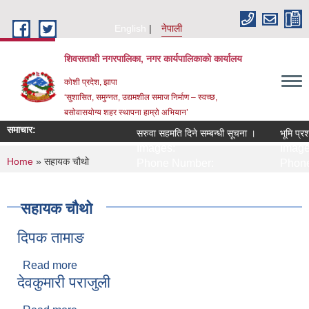
Skip to main content
English
नेपाली
शिवसताक्षी नगरपालिका, नगर कार्यपालिकाकाे कार्यालय
कोशी प्रदेश, झापा
‘सुशासित, समुन्‍नत, उद्यमशील समाज निर्माण – स्वच्छ,
बसोवासयोग्य शहर स्थापना हाम्रो अभियान’
समाचार:
सरुवा सहमति दिने सम्बन्धी सूचना ।
भूमि प्रश
Images:
Image
You are here
Home
» सहायक चौथाे
Phone Number:
Phone
सहायक चौथाे
दिपक तामाङ
Read more
about दिपक तामाङ
देवकुमारी पराजुली