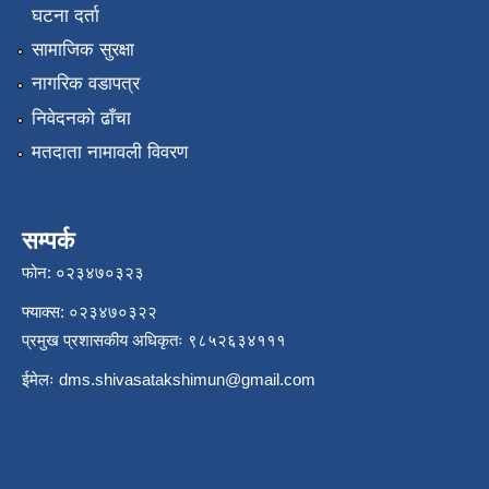
घटना दर्ता
सामाजिक सुरक्षा
नागरिक वडापत्र
निवेदनको ढाँचा
मतदाता नामावली विवरण
सम्पर्क
फोन: ०२३४७०३२३
फ्याक्स: ०२३४७०३२२
प्रमुख प्रशासकीय अधिकृतः ९८५२६३४१११
ईमेलः
dms.shivasatakshimun@gmail.com