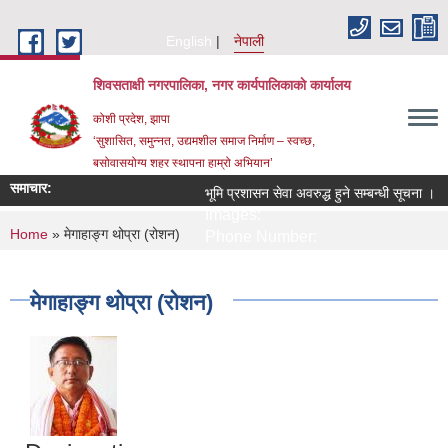
Skip to main content
English
नेपाली
शिवसताक्षी नगरपालिका, नगर कार्यपालिकाकाे कार्यालय
कोशी प्रदेश, झापा
‘सुशासित, समुन्‍नत, उद्यमशील समाज निर्माण – स्वच्छ,
बसोवासयोग्य शहर स्थापना हाम्रो अभियान’
समाचार:
भूमि प्रशासन सेवा अवरुद्ध हुने सम्बन्धी सूचना ।
Images:
You are here
Home
» मेगाहाङ्ग थोप्रा (रोशन)
Phone Number:
मेगाहाङ्ग थोप्रा (रोशन)