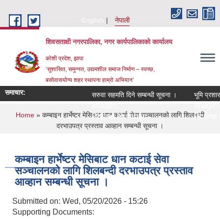
Skip to main content
English
नेपाली
शिवसताक्षी नगरपालिका, नगर कार्यपालिकाकाे कार्यालय
कोशी प्रदेश, झापा
‘सुशासित, समुन्‍नत, उद्यमशील समाज निर्माण – स्वच्छ,
बसोवासयोग्य शहर स्थापना हाम्रो अभियान’
समाचार:
सरुवा सहमति दिने सम्बन्धी सूचना ।
भूमि प्रशास
Images:
Images:
You are here
Home
» कम्बाइन हार्भेष्टर मेसिबाट धान कटाई सेवा सञ्चालनको लागि शिलबन्दी
Phone Number:
Phone 
दरभाउपत्र प्रस्ताव आव्हान सम्बन्धी सूचना ।
कम्बाइन हार्भेष्टर मेसिबाट धान कटाई सेवा
सञ्चालनको लागि शिलबन्दी दरभाउपत्र प्रस्ताव
आव्हान सम्बन्धी सूचना ।
Submitted on:
Wed, 05/20/2026 - 15:26
Supporting Documents: